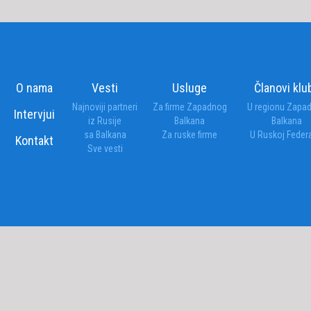
O nama
Vesti
Usluge
Članovi klu
Najnoviji partneri
Za firme Zapadnog
U regionu Zapa
Intervjui
iz Rusije
Balkana
Balkana
sa Balkana
Za ruske firme
U Ruskoj Federa
Kontakt
Sve vesti