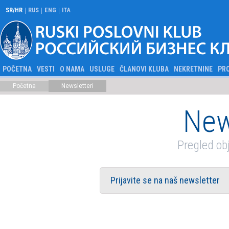
|
|
|
SR/HR
RUS
ENG
ITA
POČETNA
VESTI
O NAMA
USLUGE
ČLANOVI KLUBA
NEKRETNINE
PR
Početna
Newsletteri
New
Pregled ob
Prijavite se na naš newsletter
Granski newsleteri