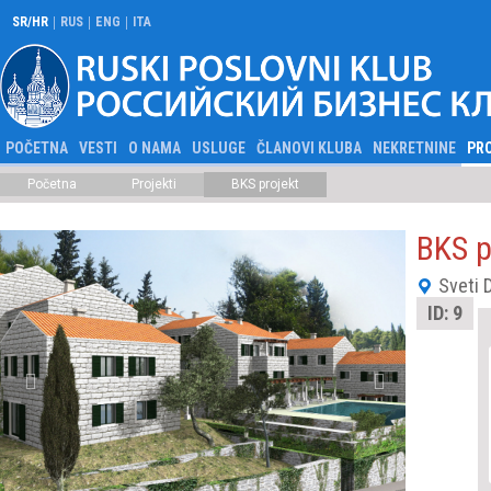
|
|
|
SR/HR
RUS
ENG
ITA
POČETNA
VESTI
O NAMA
USLUGE
ČLANOVI KLUBA
NEKRETNINE
PR
Početna
Projekti
BKS projekt
BKS p
Sveti 
ID: 9