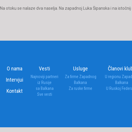
Na otoku se nalaze dva naselja. Na zapadnoj Luka Šipanska i na istočnij
O nama
Vesti
Usluge
Članovi klu
Najnoviji partneri
Za firme Zapadnog
U regionu Zapa
Intervjui
iz Rusije
Balkana
Balkana
sa Balkana
Za ruske firme
U Ruskoj Federa
Kontakt
Sve vesti