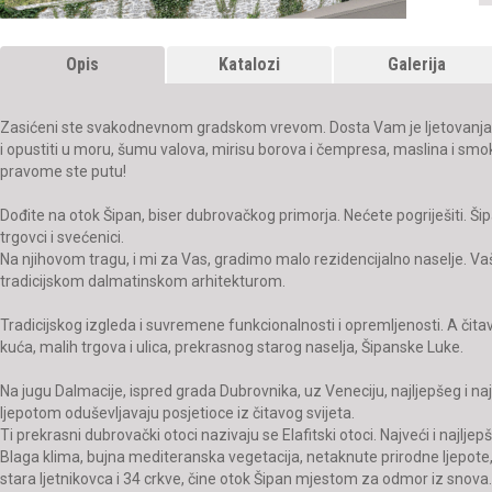
Opis
Katalozi
Galerija
Zasićeni ste svakodnevnom gradskom vrevom. Dosta Vam je ljetovanja 
i opustiti u moru, šumu valova, mirisu borova i čempresa, maslina i sm
pravome ste putu!
Dođite na otok Šipan, biser dubrovačkog primorja. Nećete pogriješiti. Šipa
trgovci i svećenici.
Na njihovom tragu, i mi za Vas, gradimo malo rezidencijalno naselje. V
tradicijskom dalmatinskom arhitekturom.
Tradicijskog izgleda i suvremene funkcionalnosti i opremljenosti. A č
kuća, malih trgova i ulica, prekrasnog starog naselja, Šipanske Luke.
Na jugu Dalmacije, ispred grada Dubrovnika, uz Veneciju, najljepšeg i n
ljepotom oduševljavaju posjetioce iz čitavog svijeta.
Ti prekrasni dubrovački otoci nazivaju se Elafitski otoci. Najveći i najljepš
Blaga klima, bujna mediteranska vegetacija, netaknute prirodne ljepote
stara ljetnikovca i 34 crkve, čine otok Šipan mjestom za odmor iz snova.